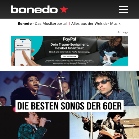
Bonedo -
Das Musikerportal
Alle
s
aus der Welt der Musik.
Anzeige