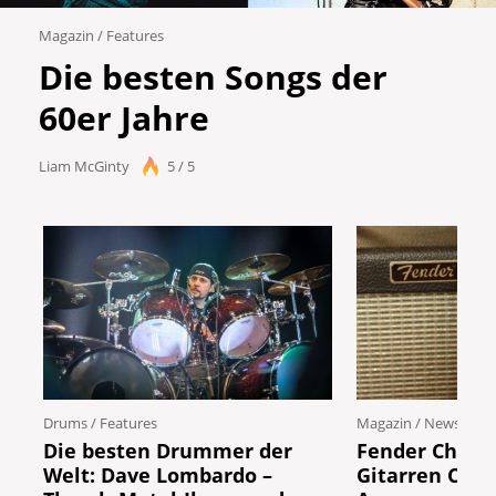
Magazin
/
Features
Die besten Songs der
60er Jahre
Liam McGinty
5 / 5
Drums
/
Features
Magazin
/
News
Die besten Drummer der
Fender Chef v
Welt: Dave Lombardo –
Gitarren Com