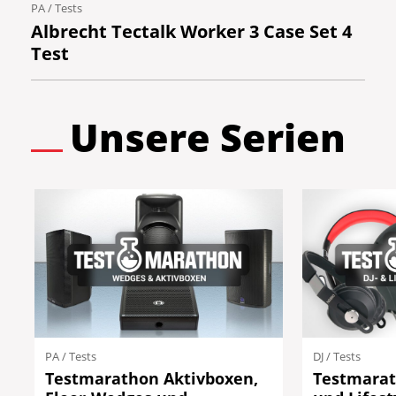
PA
/
Tests
Albrecht Tectalk Worker 3 Case Set 4
Test
Unsere Serien
PA
/
Tests
DJ
/
Tests
Testmarathon Aktivboxen,
Testmarat