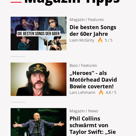
Magazin
/
Features
Die besten Songs
der 60er Jahre
Liam McGinty
5 / 5
Bass
/
Features
„Heroes“ - als
Motörhead David
Bowie coverten!
Lars Lehmann
4,8 / 5
Magazin
/
News
Phil Collins
schwärmt von
Taylor Swift: „Sie