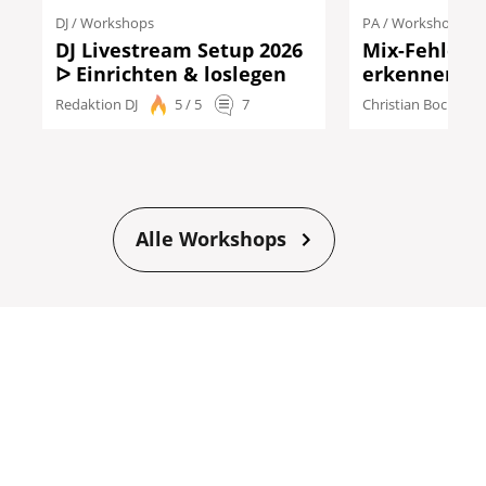
DJ
/
Workshops
PA
/
Workshops
DJ Livestream Setup 2026
Mix-Fehler 
ᐅ Einrichten & loslegen
erkennen u
Redaktion DJ
5 / 5
7
Christian Boche
Alle Workshops