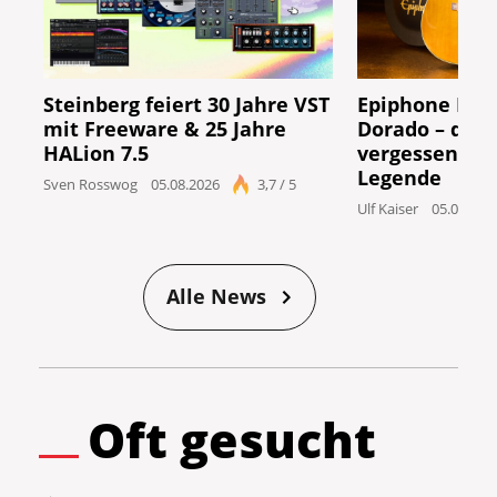
Steinberg feiert 30 Jahre VST
Epiphone Marc
mit Freeware & 25 Jahre
Dorado – die 
HALion 7.5
vergessenen A
Legende
Sven Rosswog
05.08.2026
3,7 / 5
Ulf Kaiser
05.08.202
Alle News
Oft gesucht