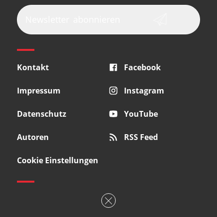
Vox
AKAI Professional
PRS
Newsletter
abonnieren
Audio-Technica
Presonus
Reloop
Rode
MXR
Kontakt
Facebook
Steinberg
Sonor
Blackstar
Impressum
Instagram
Datenschutz
YouTube
Autoren
RSS Feed
Cookie Einstellungen
Copyright © 2026 Bonedo