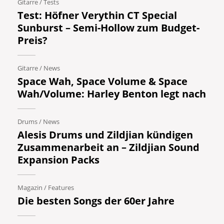
Gitarre
/
Tests
Test: Höfner Verythin CT Special
Sunburst – Semi-Hollow zum Budget-
Preis?
Gitarre
/
News
Space Wah, Space Volume & Space
Wah/Volume: Harley Benton legt nach
Drums
/
News
Alesis Drums und Zildjian kündigen
Zusammenarbeit an – Zildjian Sound
Expansion Packs
Magazin
/
Features
Die besten Songs der 60er Jahre