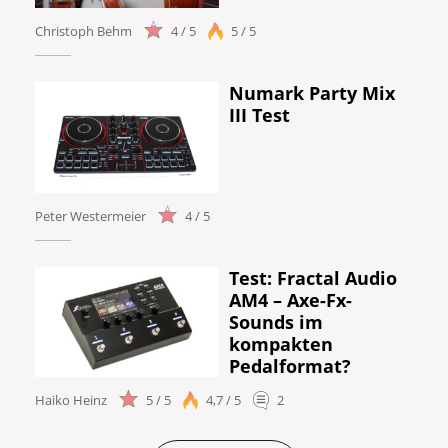
Christoph Behm
4 / 5
5 / 5
Numark Party Mix
III Test
Peter Westermeier
4 / 5
Test: Fractal Audio
AM4 – Axe-Fx-
Sounds im
kompakten
Pedalformat?
Haiko Heinz
5 / 5
4,7 / 5
2