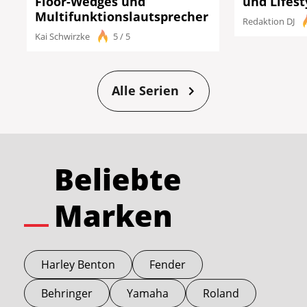
Floor-Wedges und
und Lifes
Multifunktionslautsprecher
Redaktion DJ
Kai Schwirzke
5 / 5
Alle Serien
Beliebte
Marken
Harley Benton
Fender
Behringer
Yamaha
Roland