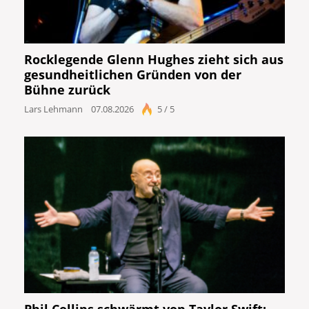
Rocklegende Glenn Hughes zieht sich aus
gesundheitlichen Gründen von der
Bühne zurück
Lars Lehmann
07.08.2026
5 / 5
Phil Collins schwärmt von Taylor Swift: