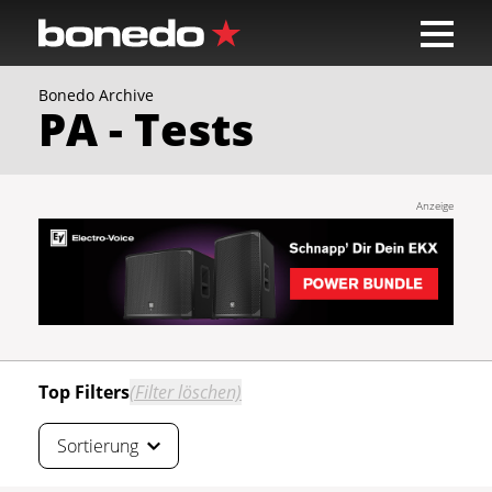
Bonedo Archive
Sortierung
PA - Tests
Höchste Testnote
Beste Userbewertung
Anzeige
Neueste zuerst
Top Filters
(Filter löschen)
Sortierung