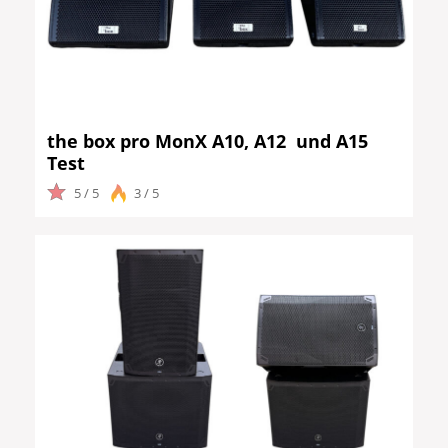
the box pro MonX A10, A12 und A15
Test
5 / 5
3 / 5