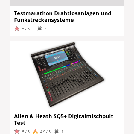
Testmarathon Drahtlosanlagen und
Funkstreckensysteme
5 / 5
3
Allen & Heath SQ5+ Digitalmischpult
Test
5 / 5
4,9 / 5
1