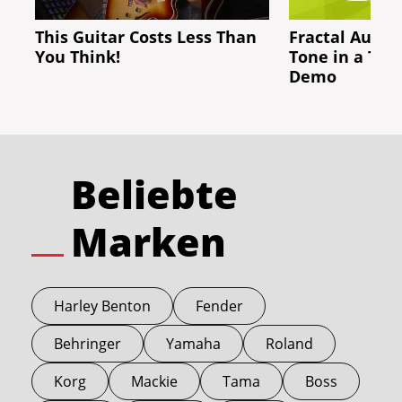
This Guitar Costs Less Than
Fractal Audio
You Think!
Tone in a Tin
Demo
Beliebte
Marken
Harley Benton
Fender
Behringer
Yamaha
Roland
Korg
Mackie
Tama
Boss