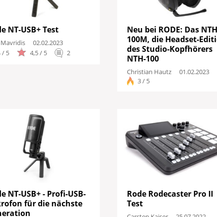
e NT-USB+ Test
Neu bei RODE: Das NTH
100M, die Headset-Edit
 Mavridis
02.02.2023
des Studio-Kopfhörers
 / 5
4,5 / 5
2
NTH-100
Christian Hautz
01.02.2023
3 / 5
e NT-USB+ - Profi-USB-
Rode Rodecaster Pro II
rofon für die nächste
Test
eration
Carsten Kaiser
25.07.2022