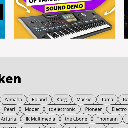
rken
Yamaha
Roland
Korg
Mackie
Tama
Bo
Pearl
Mooer
tc electronic
Pioneer
Electr
Arturia
IK Multimedia
the t.bone
Thomann