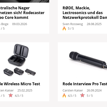
tralische Nager
RØDE, Mackie,
Drums
netzen sich! Rodecaster
Lectrosonics und das
eo Core kommt
Netzwerkprotokoll Da
Keyboard
s Boge
09.03.2026
Sven Rosswog
28.08.2025
 / 5
5 / 5
PA
Licht
Vocals
Software
Ergebni
e Wireless Micro Test
Rode Interview Pro Tes
ten Kaiser
25.02.2025
Carsten Kaiser
26.09.2024
 / 5
4,5 / 5
4,5 / 5
5 / 5