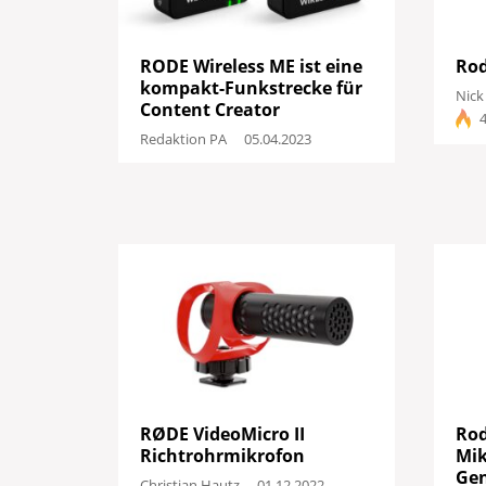
RODE Wireless ME ist eine
Rod
kompakt-Funkstrecke für
Nick
Content Creator
4
Redaktion PA
05.04.2023
RØDE VideoMicro II
Rod
Richtrohrmikrofon
Mik
Gen
Christian Hautz
01.12.2022