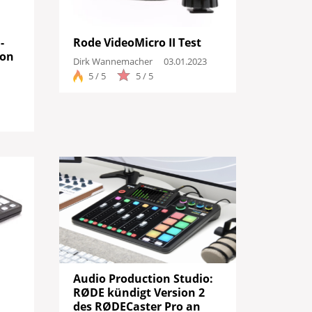
-
Rode VideoMicro II Test
ion
Dirk Wannemacher
03.01.2023
5 / 5
5 / 5
Audio Production Studio:
RØDE kündigt Version 2
des RØDECaster Pro an