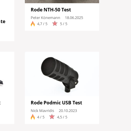
Rode NTH-50 Test
Peter Könemann
18.06.2025
nte
4,7 / 5
5 / 5
sse anzeigen
t
Rode Podmic USB Test
Nick Mavridis
20.10.2023
4 / 5
4,5 / 5