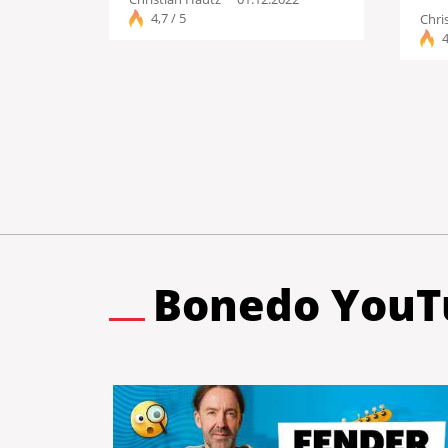
4,7 / 5
Chri
4
Bonedo YouT