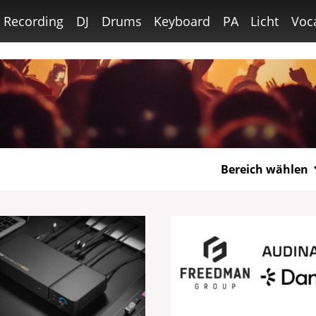
Recording
DJ
Drums
Keyboard
PA
Licht
Voc
Bereich wählen
Gitarre
Bass
Recording
DJ