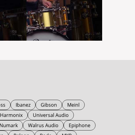
ss
Ibanez
Gibson
Meinl
o Harmonix
Universal Audio
Numark
Walrus Audio
Epiphone