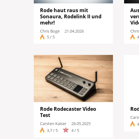
Rode haut raus mit
Aus
Sonaura, Rodelink II und
ver
mehr!
Vid
Chris Boge
21.04.2026
Chri
5 / 5
4
Rode Rodecaster Video
Rod
Test
Cars
Carsten Kaiser
26.05.2025
4
3,7 / 5
4 / 5