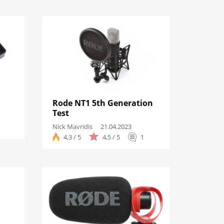
Rode NT1 5th Generation
Test
Nick Mavridis
21.04.2023
4,3 / 5
4,5 / 5
1