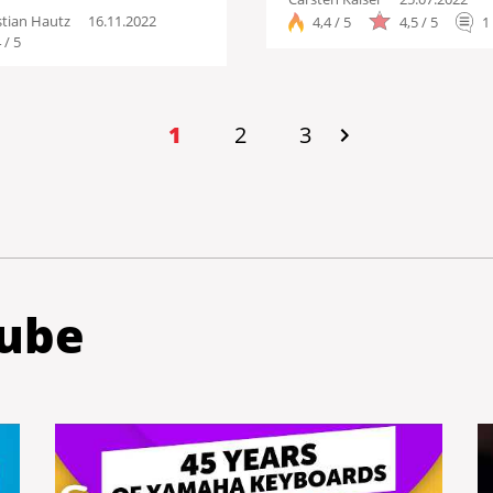
stian Hautz
16.11.2022
4,4 / 5
4,5 / 5
1
 / 5
1
2
3
ube