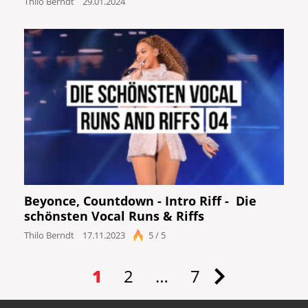
Thilo Berndt
29.01.2024
Beyonce, Countdown - Intro Riff - Die
schönsten Vocal Runs & Riffs
Thilo Berndt
17.11.2023
5 / 5
1
2
…
7