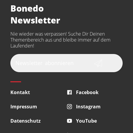
Bonedo
Arturia
IK Multimedia
Newsletter
the t.bone
Thomann
Numark
Nie wieder was verpassen! Suche Dir Deinen
Walrus Audio
Epiphone
Themenbereich aus und bleibe immer auf dem
Laufenden!
beyerdynamic
AKG
DW
Vox
AKAI Professional
PRS
Newsletter
abonnieren
Audio-Technica
Presonus
Reloop
Rode
MXR
Kontakt
Facebook
Steinberg
Sonor
Blackstar
Impressum
Instagram
Datenschutz
YouTube