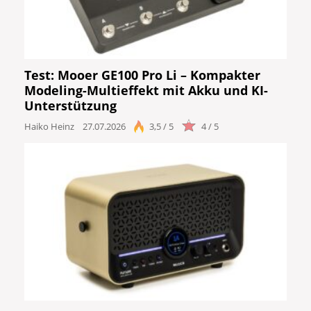
DJ
Drums
Test: Mooer GE100 Pro Li – Kompakter
Modeling-Multieffekt mit Akku und KI-
Keyboard
Unterstützung
Haiko Heinz
27.07.2026
3,5 / 5
4 / 5
PA
Licht
Vocals
Software
Ergebnisse anzeigen