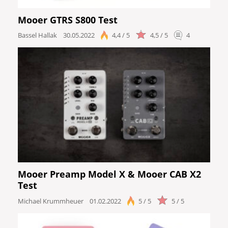
Mooer GTRS S800 Test
Bassel Hallak
30.05.2022
4,4 / 5
4,5 / 5
4
Mooer Preamp Model X & Mooer CAB X2
Test
Michael Krummheuer
01.02.2022
5 / 5
5 / 5