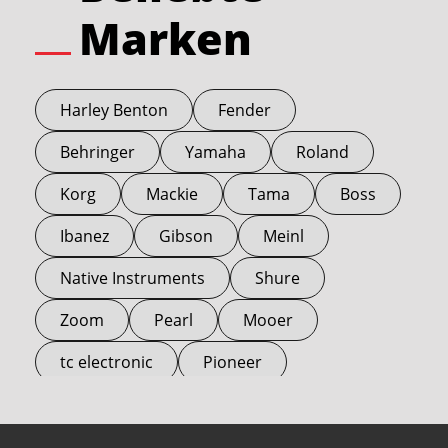
Marken
Harley Benton
Fender
Behringer
Yamaha
Roland
Korg
Mackie
Tama
Boss
Ibanez
Gibson
Meinl
Native Instruments
Shure
Zoom
Pearl
Mooer
tc electronic
Pioneer
Electro Harmonix
Universal Audio
Stairville
Sennheiser
Millenium