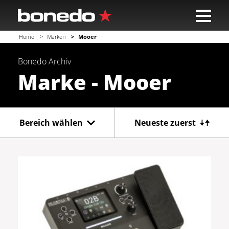
Home
Marken
Mooer
Bonedo
Archiv
Marke - Mooer
Bereich wählen
Neueste zuerst
Gitarre
Bass
Recording