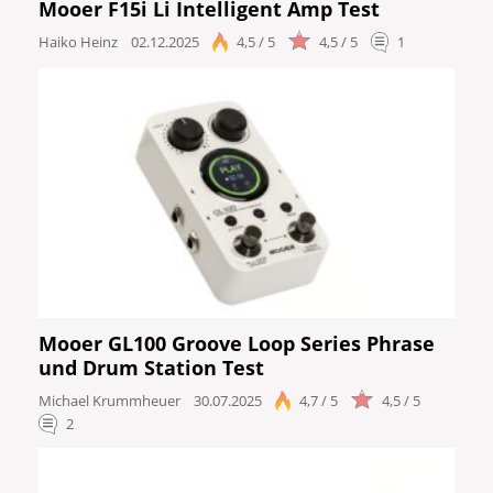
Mooer F15i Li Intelligent Amp Test
Haiko Heinz
02.12.2025
4,5 / 5
4,5 / 5
1
Mooer GL100 Groove Loop Series Phrase
und Drum Station Test
Michael Krummheuer
30.07.2025
4,7 / 5
4,5 / 5
2