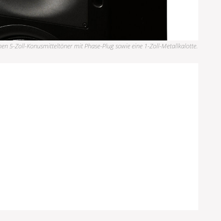
en 5-Zoll-Konusmitteltöner mit Phase-Plug sowie eine 1-Zoll-Metallkalotte.