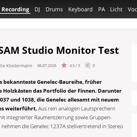
Recording
DJ
Drums
Keyboard
PA
Licht
Voc
SAM Studio Monitor Test
elix Klostermann
06.07.2026
4,5 / 5
0
 als bekannteste Genelec-Baureihe, früher
 Holzkästen das Portfolio der Finnen. Darunter
1037 und 1038, die Genelec allesamt mit neuem
s weiterführt.
Aus rein analogen Lautsprechern
mit integrierter Raumentzerrung sowie Gruppen-
r nehmen die Genelec 1237A stellvertretend in Stereo