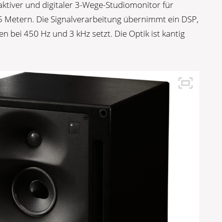
aktiver und digitaler 3-Wege-Studiomonitor für
5 Metern. Die Signalverarbeitung übernimmt ein DSP,
 bei 450 Hz und 3 kHz setzt. Die Optik ist kantig