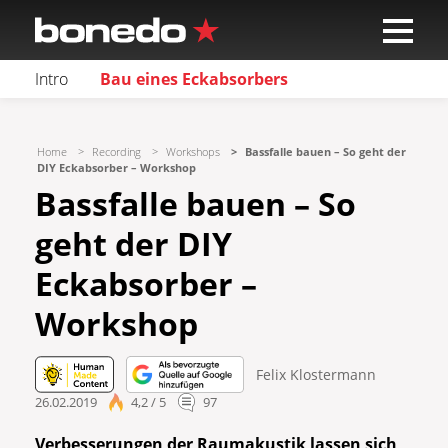
Intro
Bau eines Eckabsorbers
Home
Recording
Workshops
Bassfalle bauen – So geht der
DIY Eckabsorber – Workshop
Bassfalle bauen – So
geht der DIY
Eckabsorber –
Workshop
Felix Klostermann
26.02.2019
4,2 / 5
97
Verbesserungen der Raumakustik lassen sich