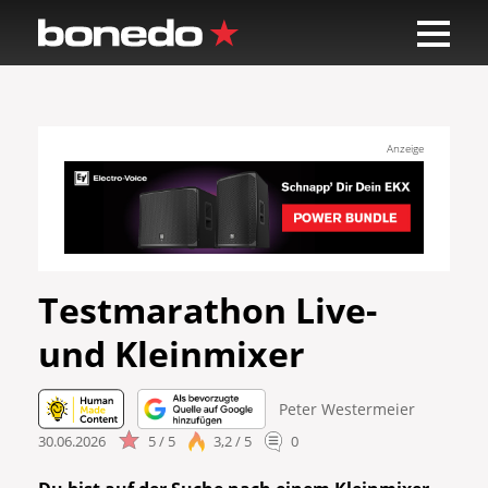
Anzeige
Testmarathon Live-
und Kleinmixer
Peter Westermeier
30.06.2026
5 / 5
3,2 / 5
0