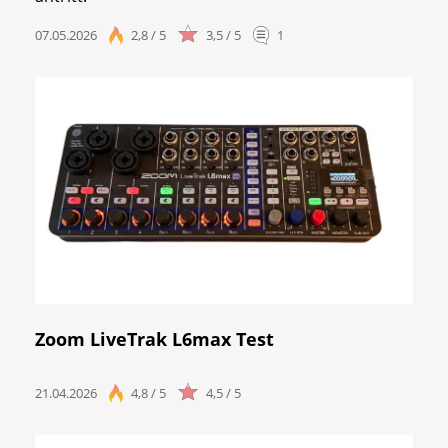
07.05.2026
2,8 / 5
3,5 / 5
1
Zoom LiveTrak L6max Test
21.04.2026
4,8 / 5
4,5 / 5