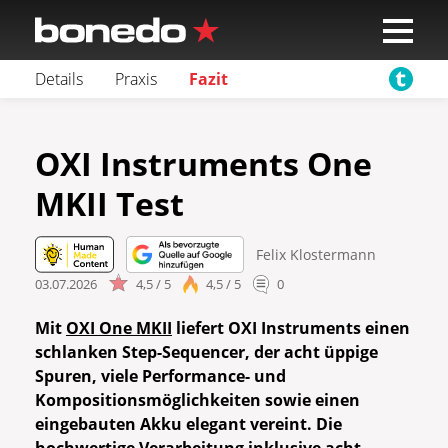
Details
Praxis
Fazit
OXI Instruments One
MKII Test
Felix Klostermann
03.07.2026
4,5 / 5
4,5 / 5
0
Mit
OXI One MKII
liefert OXI Instruments einen
schlanken Step-Sequencer, der acht
üppige
Spuren, viele Performance- und
Kompositionsmöglichkeiten sowie einen
eingebauten Akku elegant vereint. Die