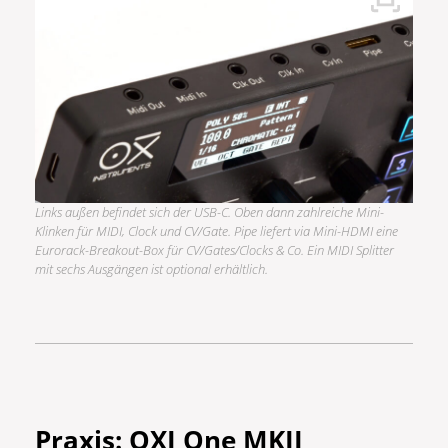
Links außen befindet sich der USB-C. Oben dann zahlreiche Mini-
Klinken für MIDI, Clock und CV/Gate. Pipe liefert via Mini-HDMI eine
Eurorack-Breakout-Box für CV/Gates/Clocks & Co. Ein MIDI Splitter
mit sechs Ausgängen ist optional erhältlich.
Praxis: OXI One MKII