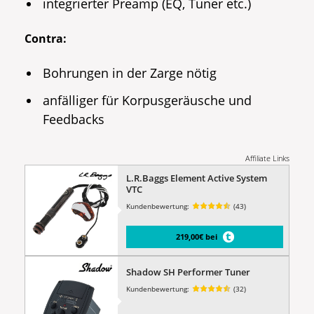
integrierter Preamp (EQ, Tuner etc.)
Contra:
Bohrungen in der Zarge nötig
anfälliger für Korpusgeräusche und
Feedbacks
Affiliate Links
L.R.Baggs Element Active System
VTC
Kundenbewertung:
(43)
219,00€ bei
Shadow SH Performer Tuner
Kundenbewertung:
(32)