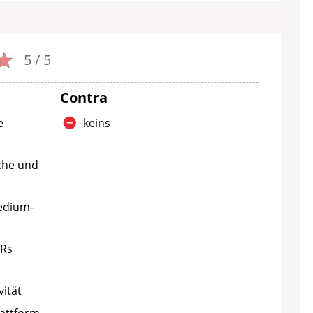
5 / 5
Contra
e
keins
che und
Medium-
IRs
ität
lattform