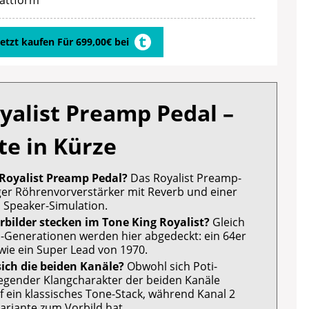
Jetzt kaufen Für 699,00€ bei
yalist Preamp Pedal –
te in Kürze
 Royalist Preamp Pedal?
Das Royalist Preamp-
iger Röhrenvorverstärker mit Reverb und einer
n Speaker-Simulation.
rbilder stecken im Tone King Royalist?
Gleich
ll-Generationen werden hier abgedeckt: ein 64er
owie ein Super Lead von 1970.
ich die beiden Kanäle?
Obwohl sich Poti-
gender Klangcharakter der beiden Kanäle
uf ein klassisches Tone-Stack, während Kanal 2
Variante zum Vorbild hat.