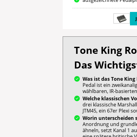
Tone King Ro
Das Wichtigs
Was ist das Tone King
Pedal ist ein zweikanal
wählbaren, IR-basierte
Welche klassischen Vo
drei klassische Marsha
JTM45, ein 67er Plexi s
Worin unterscheiden s
Anordnung und grundle
ähneln, setzt Kanal 1 a
eine spätere britische 