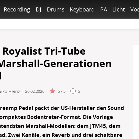
Recording
DJ
Drums
Keyboard
PA
Licht
Voc
 Royalist Tri-Tube
Marshall-Generationen
d
aiko Heinz
26.02.2026
5 / 5
2
Preamp Pedal packt der US-Hersteller den Sound
 kompaktes Bodentreter-Format. Die Vorlage
eutendsten Marshall-Modellen: dem JTM45, dem
d. Zwei Kanäle, ein Reverb und drei schaltbare