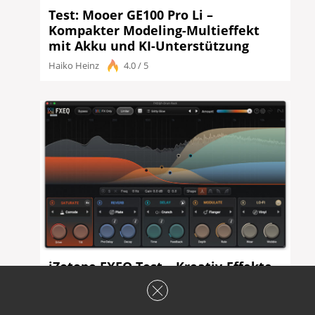
Test: Mooer GE100 Pro Li –
Kompakter Modeling-Multieffekt
mit Akku und KI-Unterstützung
Haiko Heinz
4.0 / 5
iZotope FXEQ Test – Kreativ-Effekte
mit EQ-Workflow
Felix Klostermann
4.0 / 5