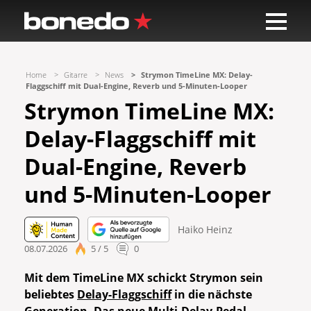
Home
Gitarre
News
Strymon TimeLine MX: Delay-
Flaggschiff mit Dual-Engine, Reverb und 5-Minuten-Looper
Strymon TimeLine MX:
Delay-Flaggschiff mit
Dual-Engine, Reverb
und 5-Minuten-Looper
Haiko Heinz
08.07.2026
5 / 5
0
Mit dem TimeLine MX schickt Strymon sein
beliebtes
Delay-Flaggschiff
in die nächste