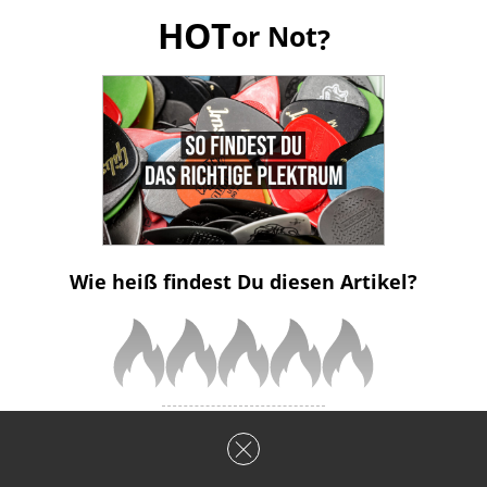
HOT
or Not
?
Wie heiß findest Du diesen Artikel?
von
Haiko Heinz