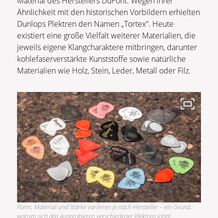
Material des Herstellers DuPont. Wegen ihrer
Ähnlichkeit mit den historischen Vorbildern erhielten
Dunlops Plektren den Namen „Tortex“. Heute
existiert eine große Vielfalt weiterer Materialien, die
jeweils eigene Klangcharaktere mitbringen, darunter
kohlefaserverstärkte Kunststoffe sowie natürliche
Materialien wie Holz, Stein, Leder, Metall oder Filz.
Form, Material und Stärke variieren je nach Hersteller – ein Grund,
warum sich das Ausprobieren verschiedener Plektren lohnt.