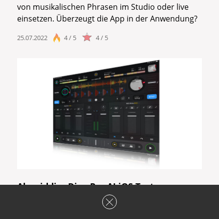
von musikalischen Phrasen im Studio oder live
einsetzen. Überzeugt die App in der Anwendung?
25.07.2022
4 / 5
4 / 5
Algoriddim Djay Pro AI iOS Test
Algoriddim bringen eine neue Version von Djay
Pro, die den Anhang „AI“ verpasst bekommen hat.