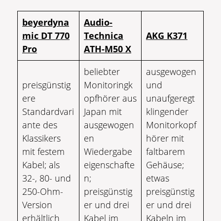
beyerdyna
Audio-
mic DT 770
Technica
AKG K371
Pro
ATH-M50 X
beliebter
ausgewogen
preisgünstig
Monitoringk
und
ere
opfhörer aus
unaufgeregt
Standardvari
Japan mit
klingender
ante des
ausgewogen
Monitorkopf
Klassikers
en
hörer mit
mit festem
Wiedergabe
faltbarem
Kabel; als
eigenschafte
Gehäuse;
32-, 80- und
n;
etwas
250-Ohm-
preisgünstig
preisgünstig
Version
er und drei
er und drei
erhältlich
Kabel im
Kabeln im