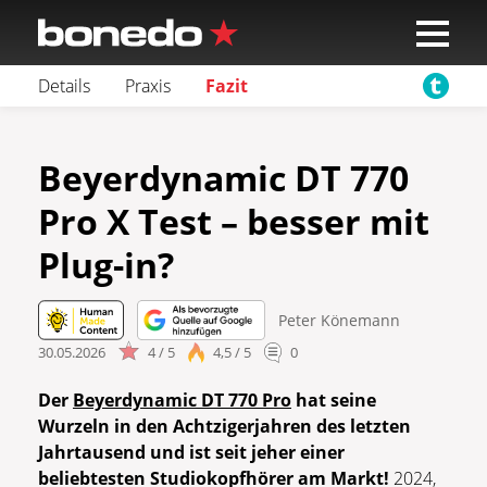
Details
Praxis
Fazit
Beyerdynamic DT 770
Pro X Test – besser mit
Plug-in?
Peter Könemann
30.05.2026
4 / 5
4,5 / 5
0
Der
Beyerdynamic DT 770 Pro
hat seine
Wurzeln in den Achtzigerjahren des letzten
Jahrtausend und ist seit jeher einer
beliebtesten Studiokopfhörer am Markt!
2024,