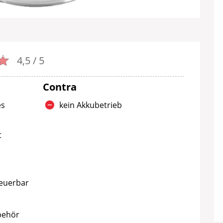
4,5 / 5
Contra
es
kein Akkubetrieb
t
euerbar
ubehör