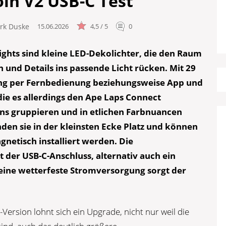
in V2 USB-C Test
irk Duske
15.06.2026
4,5 / 5
0
ights sind kleine LED-Dekolichter, die den Raum
n und Details ins passende Licht rücken. Mit 29
ng per Fernbedienung beziehungsweise App und
ie es allerdings den Ape Laps Connect
ins gruppieren und in etlichen Farbnuancen
nden sie in der kleinsten Ecke Platz und können
gnetisch installiert werden. Die
er USB-C-Anschluss, alternativ auch ein
 eine wetterfeste Stromversorgung sorgt der
Version lohnt sich ein Upgrade, nicht nur weil die