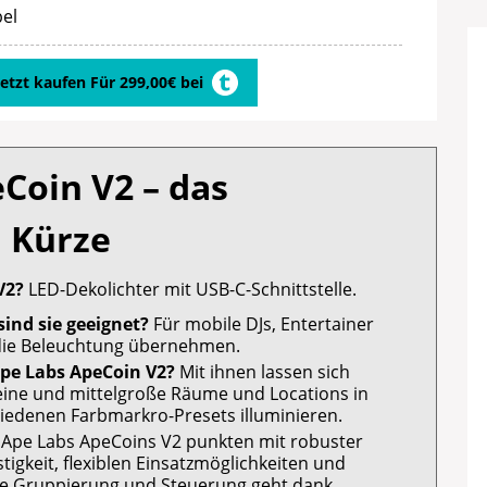
el
Jetzt kaufen Für 299,00€ bei
Coin V2 – das
n Kürze
V2?
LED-Dekolichter mit USB-C-Schnittstelle.
ind sie geeignet?
Für mobile DJs, Entertainer
 die Beleuchtung übernehmen.
Ape Labs ApeCoin V2?
Mit ihnen lassen sich
 kleine und mittelgroße Räume und Locations in
iedenen Farbmarkro-Presets illuminieren.
 Ape Labs ApeCoins V2 punkten mit robuster
tigkeit, flexiblen Einsatzmöglichkeiten und
re Gruppierung und Steuerung geht dank