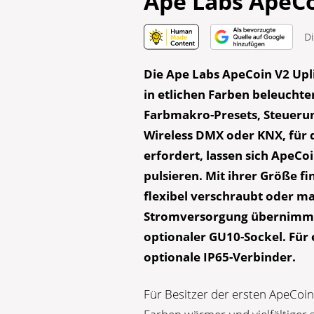
Ape Labs ApeCo
D
Die Ape Labs ApeCoin V2 Upl
in etlichen Farben beleuchte
Farbmakro-Presets, Steueru
Wireless DMX oder KNX, für d
erfordert, lassen sich ApeCo
pulsieren. Mit ihrer Größe fi
flexibel verschraubt oder ma
Stromversorgung übernimmt d
optionaler GU10-Sockel. Für
optionale IP65-Verbinder.
Für Besitzer der ersten ApeCoin-