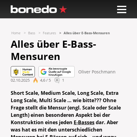
Home
Bass
Features
Alles über E-Bass-Mensuren
Alles über E-Bass-
Mensuren
Oliver Poschmann
02.10.2025
4,6 / 5
1
Short Scale, Medium Scale, Long Scale, Extra
Long Scale, Multi Scale … wie bitte???
Ohne
Frage stellt die Mensur (engl. Scale oder Scale
Length) einen besonderen Aspekt bei der
Konstruktion eines jeden
E-Basses
dar. Aber
w
as hat es mit den unterschiedlichen