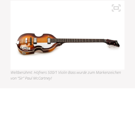
Weltberühmt: Höfners 500/1 Violin Bass wurde zum Markenzeichen
von “Sir” Paul McCartney!