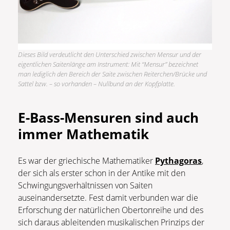
Dieses Bild verdeutlicht den Unterschied zwischen Mensur und der
eigentlichen Saitenlänge am Instrument: Mit “Mensur” bezeichnet
man lediglich den Bereich der Saite zwischen Reiterchen/Brücke und
Sattel bzw. – so vorhanden – Nullbund an der Kopfplatte.
E-Bass-Mensuren sind auch
immer Mathematik
Es war der griechische Mathematiker
Pythagoras
,
der sich als erster schon in der Antike mit den
Schwingungsverhältnissen von Saiten
auseinandersetzte. Fest damit verbunden war die
Erforschung der natürlichen Obertonreihe und des
sich daraus ableitenden musikalischen Prinzips der